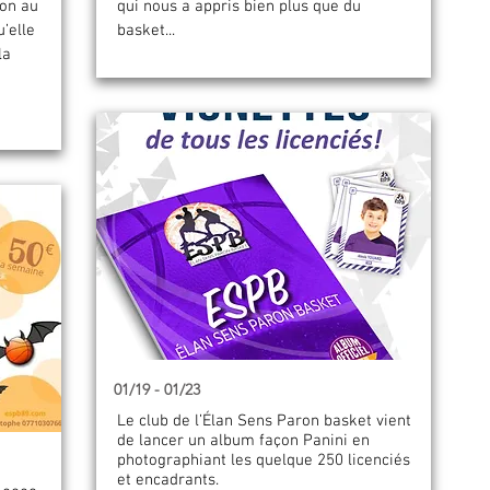
son au
qui nous a appris bien plus que du
’elle
basket...
la
e
01/19 - 01/23
Le club de l’Élan Sens Paron basket vient
de lancer un album façon Panini en
photographiant les quelque 250 licenciés
et encadrants.